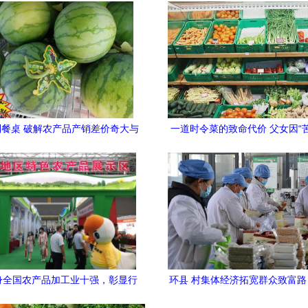
餐桌 破解农产品产销差价奇大与
一道时令菜的致命代价 父女因“
售的思考\n\n近年来，消费者在
中毒抢救，医生紧急警
线上平台购买新鲜蔬果时，常感到
贵；而在一线产区，农民却因卖价
不迭。这种"农田几分钱、市场几
现象，即农产品产销差价奇大，长
着行业健康发展和农民增收。如何
一困局？答案或许在新零售的浪潮
身全国农产品加工业十强，彰显行
环县 村集体经济拓宽群众致富
现。\n\n产销差价奇大的元凶包
业领军地位
产品激活乡村振兴新引