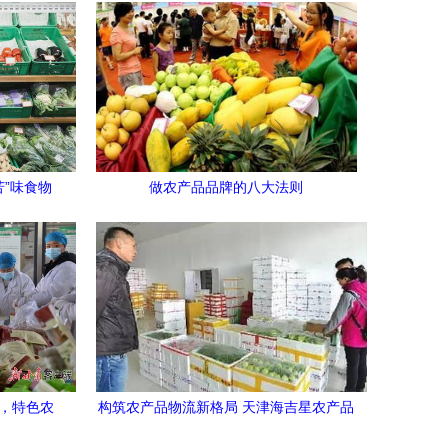
苦”味食物
做农产品品牌的八大法则
告
路，特色农
构筑农产品物流新格局 天津海吉星农产品
擎
物流园蔬菜交易区运营侧记