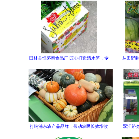
田林县恒盛泰食品厂 匠心打造清水笋，专
从田野到
注农产品包装升级
玩转新零
超市或
价格昂
过低叫苦
块钱"的
期困扰
突破这
打响浦东农产品品牌，带动农民长效增收
双汇跻
中渐渐浮
——区领导巡视第十五届农博会场馆聚焦