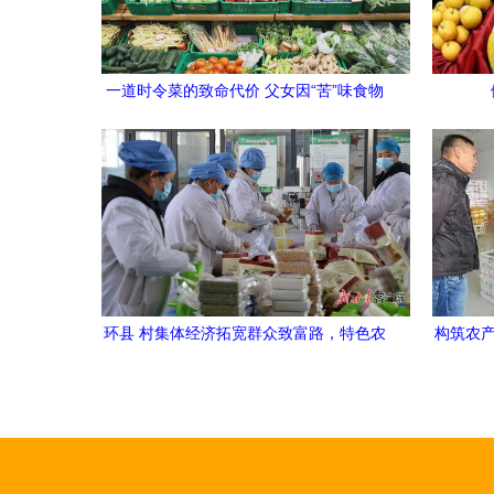
一道时令菜的致命代价 父女因“苦”味食物
中毒抢救，医生紧急警告
环县 村集体经济拓宽群众致富路，特色农
构筑农产
产品激活乡村振兴新引擎