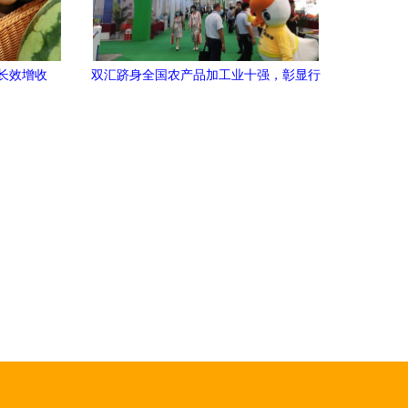
块钱"的现象，即农产品产销差价奇大，长
期困扰着行业健康发展和农民增收。如何
突破这一困局？答案或许在新零售的浪潮
长效增收
双汇跻身全国农产品加工业十强，彰显行
中渐渐浮现。\n\n产销差价奇大的元凶包
场馆聚焦
业领军地位
括 第一是中间环节冗长。农场品从田间采
摘，经过多级批发商、代理商、集散市场
等环节，在每一层价格上涨"分摊费"成为
刚性。大型批发市场曾是农村"直采"体系
的软肋，但随着蔬菜有储