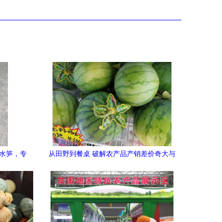
清水笋，专
从田野到餐桌 破解农产品产销差价奇大与
玩转新零售的思考\n\n近年来，消费者在
超市或线上平台购买新鲜蔬果时，常感到
价格昂贵；而在一线产区，农民却因卖价
过低叫苦不迭。这种"农田几分钱、市场几