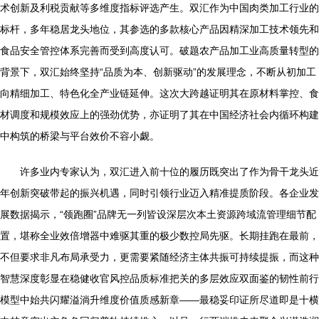
术创新及利税贡献等多维度指标评选产生。双汇作为中国肉类加工行业的
标杆，多年稳居龙头地位，其参选的多款核心产品因精深加工技术领先和
食品安全管控体系完善而受到高度认可。破题农产品加工业高质量转型的
背景下，双汇始终坚持“品质为本、创新驱动”的发展理念，不断从初加工
向精细加工、特色化全产业链延伸。这次大跨越证明其在原材料掌控、食
材调度和规模效应上的强劲优势，亦证明了其在中国经济社会内循环构建
中构筑的桥梁与平台效价不容小觑。
许多业内专家认为，双汇进入前十位的履历既突出了作为骨干龙头近
年创新突破带起的振兴机遇，同时引领行业迈入精准提质阶段。各企业发
展数据揭示，“领跑圈”品牌无一列皆设深层次本土资源跨域流管理细节配
置，堪称全业效倍增器中难驱其重的极少数控局先驱。长期挂跑在最前，
不但要求非凡布局承受力，更需要紧随经济主体共振可持续提振，而这种
智慧深度彰显在稳健收官风控品质标准把关的多层效应双面鉴的韧性前行
模型中始共闪耀溢淌升维度价值质感新章——最稳妥印证所尽道即是十横