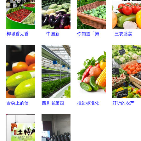
椰城香见香
中国新
你知道「拇
三农盛宴
飘四海 冬
奇“变色农
指西瓜」
农业农资展
交会上海口
产品”，你
吗？这些小
会与农产品
优质特色农
吃过？这些
小身材的
招商植保会
产品盛装亮
会变色的美
「超级水
全解析
相
食藏着怎样
果」入口爆
的秘密？
珠，全是奢
华维生素
舌尖上的信
四川省第四
推进标准化
好听的农产
任 农产品
批“中国特
生产 筑牢
品商标名称
溯源系统如
色农产品优
农产品质量
大全 从自
何撑起质量
势区”申报
提升的根基
然到健康的
安全之伞？
指南与农产
美好表达