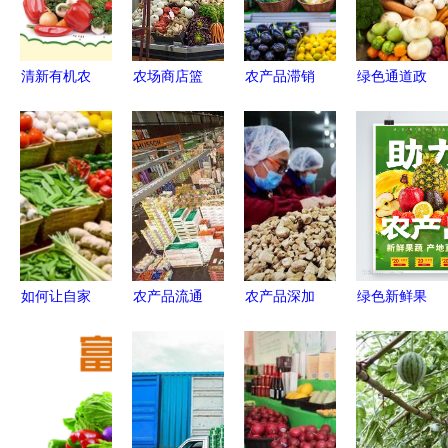
鲜冷链设施
建设现场交
流会议在甘
清新有机农
农场商店篮
农产品滞销
绿色通道政
肃举办之际
产品 新鲜
子里的新鲜
困境 为何
策需完善，
蔬菜的健康
与生机
农民难进城
鲜活农产品
之选
自销
目录亟待更
新
如何让自家
农产品流通
农产品深加
绿色新鲜果
农产品快速
信息化的起
工 少数人
蔬助力农产
进超市？秘
步之旅 改
的救赎与多
品发展
诀首次曝
革开放40年
数人的沉
光！
的回顾与展
沦，农民兄
望
弟投资需慎