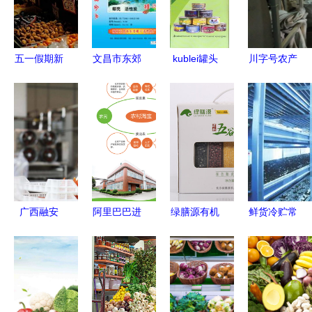
五一假期新
文昌市东郊
kublei罐头
川字号农产
去处 昆明
椰子活性炭
厂 农产品
品乘风破浪
建工新城生
厂 农产品
加工领域的
四川新鲜水
活广场民俗
加工的创新
典范
果出口激增
文化节与农
典范
的启示
产品市集
广西融安
阿里巴巴进
绿膳源有机
鲜货冷贮常
红薯飘香脱
驻平阳，农
荞麦仁 绿
热销 好货
贫路，加工
产品产业迎
色膳食，健
丰产卖好价
增值产业兴
来发展新机
康之源
——全国农
遇
产品仓储保