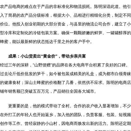
农产品电商的难点在于产品的非标准化和物流损耗。陈明深谙此道。他引
入了简易的农产品分级标准，根据大小、品相进行精细化分类，制定不同
价位。他投入创业初期的大部分资金，与县里的物流公司合作，建立了小
型冷库和定制化的冷链包装方案。确保一颗颗娇嫩的鲜笋、一罐罐醇厚的
蜂蜜，能以最新鲜的状态抵达千里之外的客户手中。
成果：小山货卖出“黄金价”，带动乡亲共富
经过三年的深耕，“山野馈赠”的品牌在各大电商平台积累了良好的口碑。
过去论斤低价批发的笋干，如今被包装成精美的礼盒，成为都市白领青睐
的健康食材；深山土蜂蜜的价格翻了几番，依然供不应求。陈明的电商店
铺年销售额已突破五百万元，产品销往全国各大城市。
更重要的是，他的模式带动了全村。合作的农户收入显著增加，不少
在外打工的年轻人也开始返乡，加入他的团队，负责客服、包装、短视频
创作等工作。曾经寂静的小山村，因电商而焕发出新的活力。陈明还定期