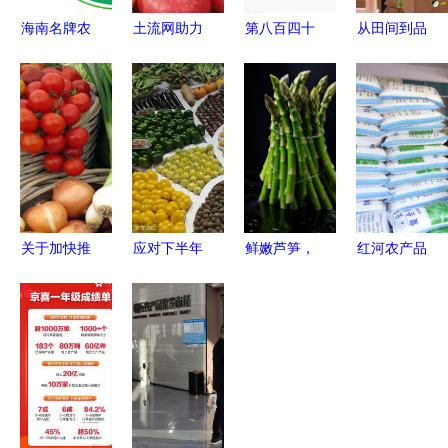
海南名牌农
土流网助力
第八百四十
从田间到品
产品标志评
农产品加工
六讲 电商
牌 特色农
选 打造琼
政策补贴下
必学！让农
产品如何成
岛农业“金
的机遇与实
产品大放异
为县域经济
字招牌”
践
彩的摄影小
增长新引擎
技巧
关于加快推
应对下半年
鲜嫩芦笋，
红河农产品
进宁夏特色
农产品供给
品味自然
信息网 连
优质农产品
压力，筑牢
生鲜农产品
接优质农产
品牌建设的
粮食安全压
广告摄影图
品与广阔市
意见
舱石
集
场的数字桥
梁