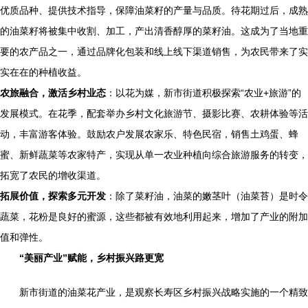
优质品种、提供技术指导，保障油菜籽的产量与品质。待花期过后，成熟
的油菜籽将被集中收割、加工，产出清香醇厚的菜籽油。这成为了当地重
要的农产品之一，通过品牌化包装和线上线下渠道销售，为农民带来了实
实在在的种植收益。
农旅融合，激活乡村业态
：以花为媒，新市街道积极探索“农业+旅游”的
发展模式。在花季，配套举办乡村文化旅游节、摄影比赛、农耕体验等活
动，丰富游客体验。鼓励农户发展农家乐、特色民宿，销售土鸡蛋、蜂
蜜、新鲜蔬菜等农家特产，实现从单一农业种植向综合旅游服务的转变，
拓宽了农民的增收渠道。
拓展价值，探索多元开发
：除了菜籽油，油菜的嫩茎叶（油菜苔）是时令
蔬菜，花粉是良好的蜜源，这些都被有效地利用起来，增加了产业的附加
值和弹性。
“美丽产业”赋能，乡村振兴路更宽
新市街道的油菜花产业，是观察长寿区乡村振兴战略实施的一个精致