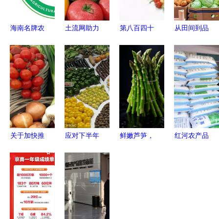
海南名牌农
土流网助力
第八百四十
从田间到品
产品标志评
农产品加工
六讲 电商
牌 特色农
选 打造琼
政策补贴下
必学！让农
产品如何成
岛农业“金
的机遇与实
产品大放异
为县域经济
字招牌”
践
彩的摄影小
增长新引擎
技巧
关于加快推
应对下半年
鲜嫩芦笋，
红河农产品
进宁夏特色
农产品供给
品味自然
信息网 连
优质农产品
压力，筑牢
生鲜农产品
接优质农产
品牌建设的
粮食安全压
广告摄影图
品与广阔市
意见
舱石
集
场的数字桥
梁