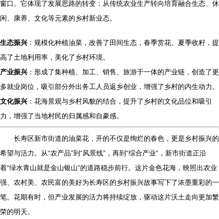
窗口。它体现了发展思路的转变：从传统农业生产转向培育融合生态、休
闲、康养、文化等元素的乡村新业态。
生态振兴
：规模化种植油菜，改善了田间生态，春季赏花、夏季收籽，提
高了土地利用率，美化了乡村环境。
产业振兴
：形成了集种植、加工、销售、旅游于一体的产业链，创造了更
多就业岗位，吸引部分外出务工人员返乡创业，增强了乡村的内生动力。
文化振兴
：花海景观与乡村风貌的结合，提升了乡村的文化品位和吸引
力，增强了当地村民的归属感和自豪感。
长寿区新市街道的油菜花，开的不仅是绚烂的春色，更是乡村振兴的
希望与活力。从“农产品”到“风景线”，再到“综合产业”，新市街道正沿
着“绿水青山就是金山银山”的道路稳步前行。这片金色花海，映照出农业
强、农村美、农民富的美好为长寿区的乡村振兴故事写下了浓墨重彩的一
笔。花期有时，但产业发展的活力将持续绽放，驱动这片沃土走向更加繁
荣的明天。