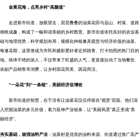
金黄花海，点亮乡村“高颜值”
走进新市街道，放眼望去，层层叠叠的油菜花田与远山、村落、道路
相映成趣，构成了一幅和谐美丽的乡村图景。新市街道依托良好的农业基
础与地理优势，科学规划布局，规模化种植兼具观赏与经济价值的油菜。
每逢花期，这里便成为市民和摄影爱好者近郊踏青、打卡拍照的热门目的
地。络绎不绝的游人，不仅带来了旺盛的人气，更直接拉动了当地餐饮、
农副产品销售等消费，让乡村因花而美、因花而活。
“一朵花”到“一条链”，美丽经济促增收
新市街道的智慧，在于没有让油菜花仅仅停留在“观赏”层面。他们深
入挖掘油菜的多元价值，着力延伸产业链条，让“美丽风景”真正变成“美
丽经济”。
夯实基础，做强油料产业
：油菜籽是优质的油料来源。街道通过推广高产